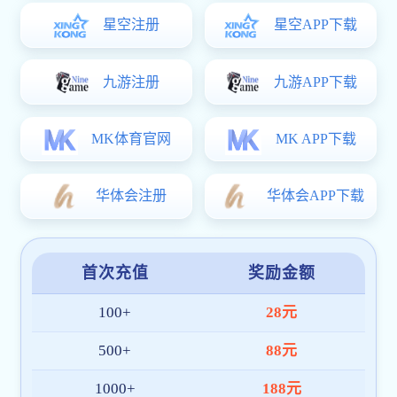
其一线队适应能力
彭德斯作为一名极具潜力的年轻球员，下赛季将重返
切尔西。这一决定不仅标志着他个人职业生涯的新起
点，也体现了切尔西对年轻球员发展的重视。球队计
划逐步培养彭德斯的适应能力，使其能够顺利融入一
线队的环境。在这篇文章中，我们将从四个方面详细
探讨彭德斯即将回归切尔西所带来的影响，包括他的
个人发展、球队战术需要、青年培养政策，以及未来
前景等。通过这些分析，我们可以更好地理解彭德斯
的重要性以及他在切尔西未来中的角色。
1、彭德斯的个人发展