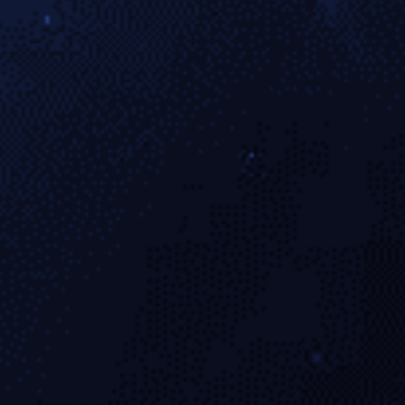
出发，与那些竞技拼搏者产生共鸣，从而自
张简单却意义深远的小小纸张，它蕴含着无
好的基础。
场产生连锁反应，当成千上万名观众共同欢
也使得整场赛事焕发生机。因此，一幅优秀
成为真正引领风潮的新力量，让每一次相遇
决引燃全场热情”并非只是简单的信息传递，
媒介。从设计理念到实用功能，再到其对群
了营造一个理想化竞技环境，让所有参与者
一幅优秀作品背后付出的努力，以及它向我
追求卓越！