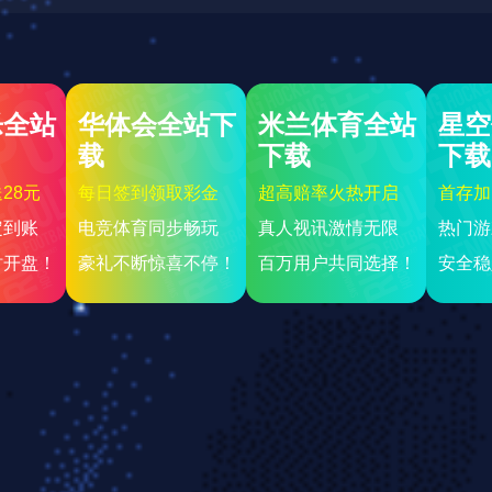
性，以及它如何为即将到来的精彩对决注入活力
前海报所揭示的博弈之道，将成为我们期待精彩
1、赛前海报的设计理念
赛前海报的设计理念通常以简洁明了为主，通过
常常利用动态的姿态和鲜明的色彩搭配，使得海
仅能够一目了然地传达赛事信息，还能营造出一
即将到来的竞争氛围。
此外，设计师还会通过选取独特的字体和图案来
在一个足球比赛中，可以使用球员奔跑进攻时瞬
让观众提前预见到双方实力碰撞带来的火花。这
性，从而进一步提升了观众对比赛的期待值。
最后，赛前海报还往往融入一些文化符号或地域