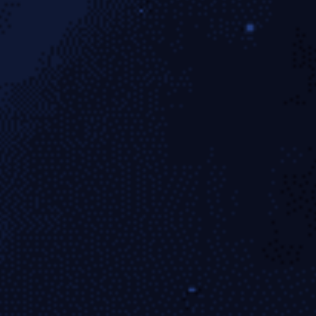
因此，无论是在何种体育项目中，那些承载梦想
作用，引领大家走向更加壮丽辉煌未来。而我们
决都能如期而至，共同书写属于我们的传奇篇章