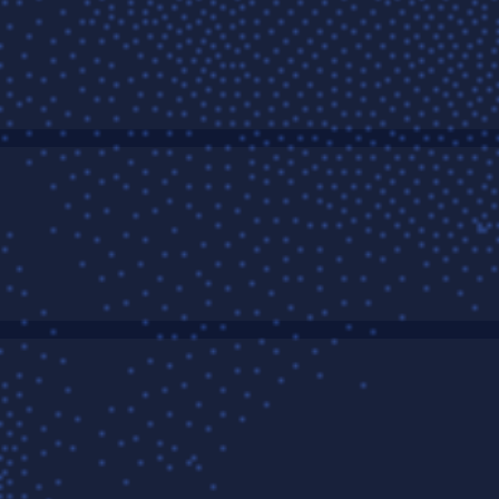
专业数据、高清视频，
南宫体育网页版APP
与网页版为您提供便
APP下载
网页版入口
在现代体育赛事中，赛前海报不仅是传播信息的
媒介。本文将从赛前海报的设计理念、功能作用
四个方面进行深入阐述。通过分析这些内容，我