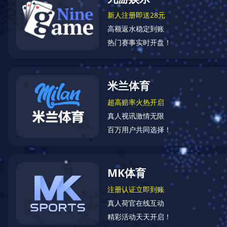
覆盖实时赛事、
首页
/
体育报道
/ 正文