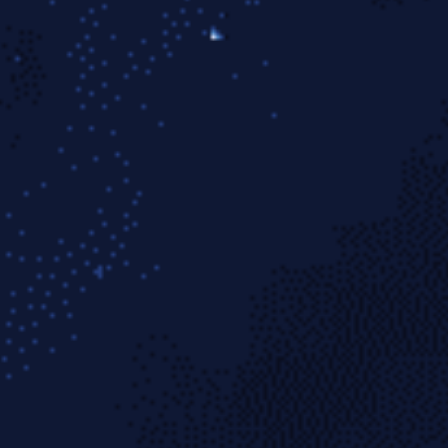
当地观众积极参与，并促进他们对自己支持
计的赛前海报不仅仅是视觉享受，更是一种
用
就是传递赛事相关的信息，如时间、地点及
们对于获取资讯有着极高效率需求，而一幅
时间内了解重要内容。这种便利性无疑提升
，例如引用经典语录或标语，这些附加内容
多思考与讨论。这样的互动不仅增加了话题
了赛事影响力。社交媒体上的分享更是为这
到这一盛事。