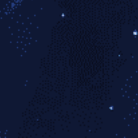
其是在大型赛事中，这种地方文化元素能够激励
队伍或选手更深层次的情感投入。因此，精心设
精神寄托。
2、海报在信息传播中的作
赛前海报作为信息传播的重要载体，其首要功能
参赛选手等基本信息。在当前信息爆炸时代，人
生动直观的海报能够迅速抓住眼球，让人们在短
了观众对此次赛事参与度和关注度。
其次，优秀的赛前海报会加入一些创意性的元素
可以激发观众对于比赛结果或者选手表现产生更
性，也让人们自愿成为宣传者，自然而然地扩展
些信息增添了一层传播广度，使得更多的人关注