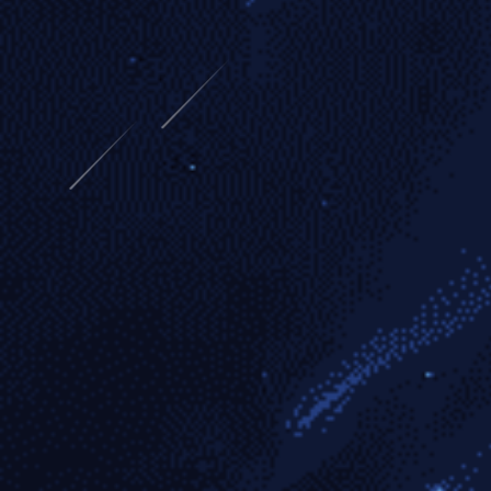
挪威摩洛哥友谊赛特惠票价
仅25美元仅限纽约市居民申
请