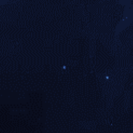
精选推荐
1
八村塁因右小腿受伤缺席第四节下一场
近日，八村塁因右小腿受伤缺席了比赛的第四
2026-06-01
2
巴萨曾追求B席今夏欲离开曼城希望世
在即将到来的世界杯前，曼城的明星球员贝尔纳
2026-05-21
3
因卡皮耶本场表现分析5抢断与8成功
本文将对因卡皮耶在本场比赛中的表现进行深入
2026-07-20