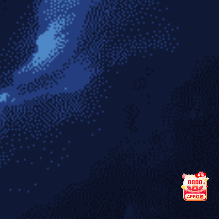
提高城市知名度，增强其作为国际大都市形
远来看，将推动城市整体发展。
会吸引大量热情洋溢的球迷前来观看，为赛
可以形成一个充满活力与激情的集体观战氛
现场布局进行精心设计，例如设置互动环节
大家对赛事整体满意度。
活动还将考虑提供各种便利设施，使每位到
友聚会，都能留下美好的回忆。