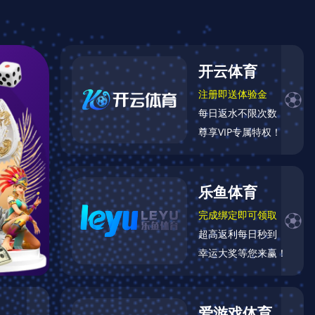
注册入口
里开始