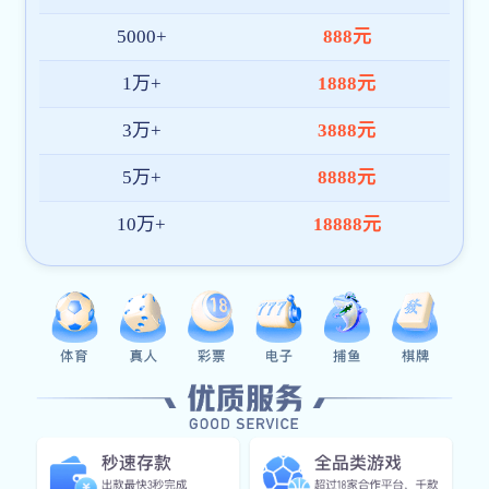
1、团队合作的重要性
在篮球运动中，团队合作是成功的重要基石。米切尔
选择让施罗德在关键时刻多上场，正是团结协作精神
的最好体现。他明白，在紧张刺激的比赛中，只有通
过共享机会和责任，才能最大化球队整体实力。这种
思维方式不仅增强了球队内部凝聚力，也为其他队员
树立了榜样。
同时，这一举动也表明，米切尔并不单纯追求个人荣
誉，而是更看重集体利益。在这个过程中，他展示出
了作为领袖应有的大气与胸怀。对于施罗德来说，这
也是一种极大的鼓励，使得他能够更加自信地投入到
比赛当中，从而提升自己的表现。