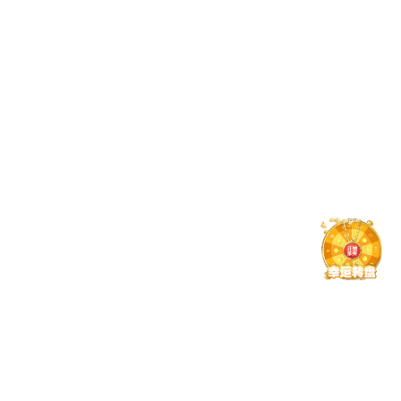
进攻。这种心理上的转变，对于任何一位职业运动员
而言都是至关重要的，它直接影响到他们在关键时刻
做出的决策和表现。
总之，通过这次经历，施罗德不仅收获了自信，还学
会了如何在压力下保持冷静，从而为未来更具挑战性
的赛事做好准备。这种心态上的变化，将为他的职业
生涯注入新的动力。
3、职业生涯中的支持与影响
每一位优秀篮球运动员背后，都少不了来自于队友、
教练以及家人的支持。米切尔对施罗德给予额外上场
时间，不仅是一种友好的举动，更是展现了一名领袖
应该有包容心。这种行为能够产生连锁反应，让整个
团队形成良好的氛围，相互扶持，共同进步。