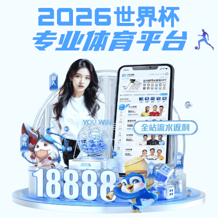
注册入口
南宫体育网页版
—— 比