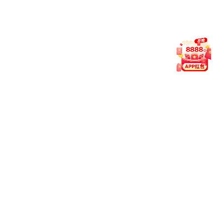
核心球员需要根据现场情况灵活调整阵容，以发挥出
最佳效果。这一理念强调了角色分配的重要性，每个
成员都有其独特价值，需要被充分挖掘和利用。
另一方面，这也提醒我们关注年轻球员的发展。如果
没有足够机会，他们很难成长。因此，各支球队应该
意识到培养新人的必要性，通过合理安排，让他们得
到实战锻炼。同时，也要营造宽松包容的发展环境，
让年轻人敢于尝试，并从失败中学习成长。
综上所述，此次事件不仅是一次简单的人际交往，它
所蕴含的信息将指引我们如何更好地进行团队建设及
人才培养，为今后的比赛带来更多启示与借鉴价值。
总结：